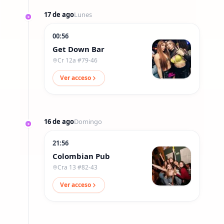
17 de ago
Lunes
00:56
Get Down Bar
Cr 12a #79-46
Ver acceso
16 de ago
Domingo
21:56
Colombian Pub
Cra 13 #82-43
Ver acceso