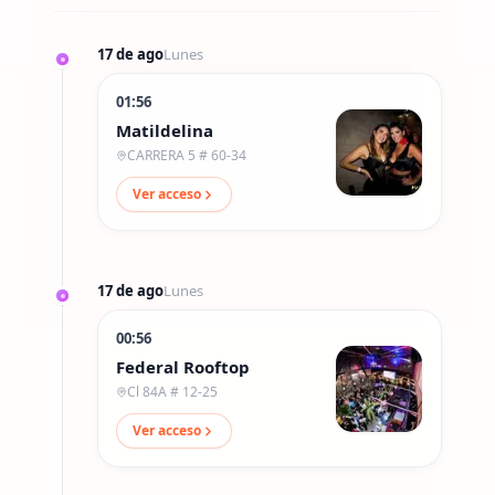
17 de ago
Lunes
01:56
Matildelina
CARRERA 5 # 60-34
Ver acceso
17 de ago
Lunes
00:56
Federal Rooftop
Cl 84A # 12-25
Ver acceso