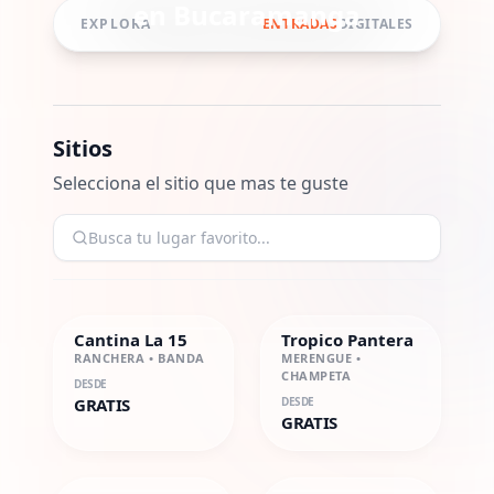
en
Bucaramanga
EXPLORA
ENTRADAS
DIGITALES
Sitios
Selecciona el sitio que mas te guste
Cantina La 15
Tropico Pantera
RANCHERA • BANDA
MERENGUE •
CHAMPETA
DESDE
GRATIS
DESDE
GRATIS