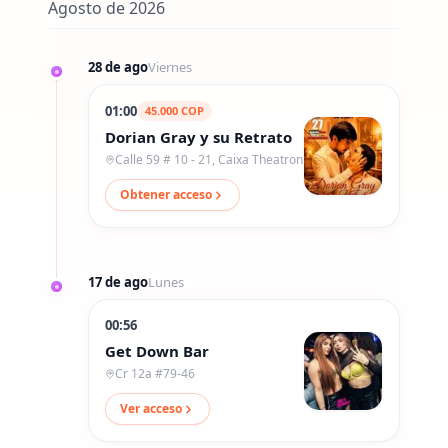
Agosto de 2026
28 de ago
Viernes
01:00
45.000
COP
Dorian Gray y su Retrato
Calle 59 # 10 - 21, Caixa Theatron
Obtener acceso
17 de ago
Lunes
00:56
Get Down Bar
Cr 12a #79-46
Ver acceso