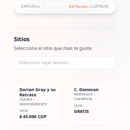
en
Bucaramanga
EXPLORA
ENTRADAS
DIGITALES
Sitios
Selecciona el sitio que mas te guste
Dorian Gray y su
C. Donovan
Retrato
MERENGUE •
CHAMPETA
TEATRO •
INDEPENDIENTE
DESDE
GRATIS
DESDE
$ 45.000 COP