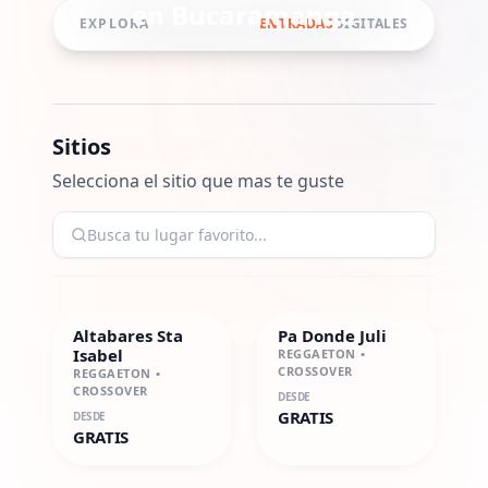
en
Bucaramanga
EXPLORA
ENTRADAS
DIGITALES
Sitios
Selecciona el sitio que mas te guste
Altabares Sta
Pa Donde Juli
Isabel
REGGAETON •
CROSSOVER
REGGAETON •
CROSSOVER
DESDE
GRATIS
DESDE
GRATIS