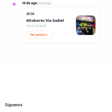
16 de ago
Domingo
20:56
Altabares Sta Isabel
Cr27 #1b-87
Ver acceso
Síguenos