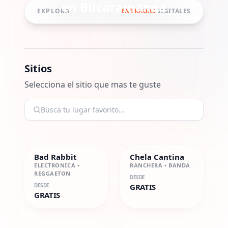
en
Bucaramanga
EXPLORA
ENTRADAS
DIGITALES
Sitios
Selecciona el sitio que mas te guste
Bad Rabbit
Chela Cantina
ELECTRONICA •
RANCHERA • BANDA
REGGAETON
DESDE
DESDE
GRATIS
GRATIS