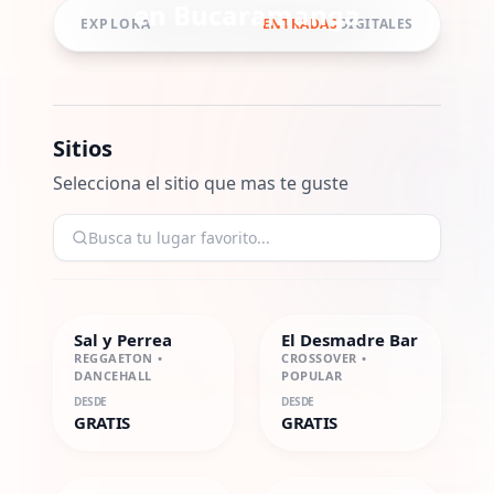
en
Bucaramanga
EXPLORA
ENTRADAS
DIGITALES
Sitios
Selecciona el sitio que mas te guste
Sal y Perrea
El Desmadre Bar
REGGAETON •
CROSSOVER •
DANCEHALL
POPULAR
DESDE
DESDE
GRATIS
GRATIS