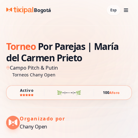
Bogotá
Esp
Torneo
Por
Parejas
|
María
del
Carmen
Prieto
Campo Pitch & Putin
Torneos Chany Open
Activo
🌿
🌿
--:-- - --:--
100
Aforo
Organizado por
Chany Open