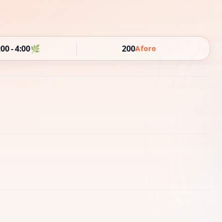
00 - 4:00
🌿
200
Aforo