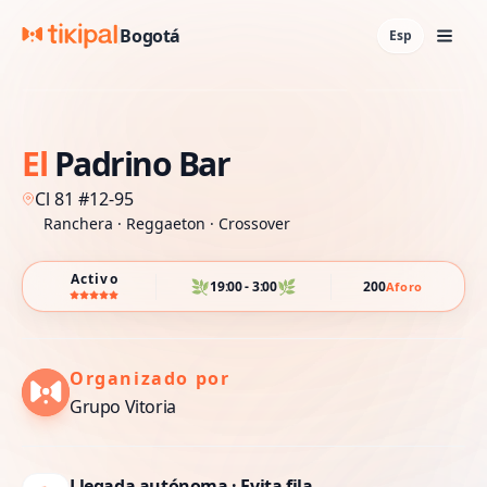
Bogotá
Esp
El
Padrino
Bar
Cl 81 #12-95
Ranchera ·
Reggaeton ·
Crossover
Activo
🌿
🌿
19:00 - 3:00
200
Aforo
Organizado por
Grupo Vitoria
Llegada autónoma · Evita fila