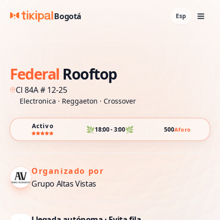
Bogotá
Esp
Federal
Rooftop
Cl 84A # 12-25
Electronica ·
Reggaeton ·
Crossover
Activo
🌿
🌿
18:00 - 3:00
500
Aforo
Organizado por
Grupo Altas Vistas
Llegada autónoma · Evita fila