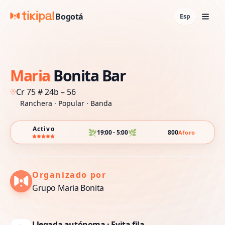
Bogotá
Esp
Maria
Bonita
Bar
Cr 75 # 24b – 56
Ranchera ·
Popular ·
Banda
Activo
🌿
🌿
19:00 - 5:00
800
Aforo
Organizado por
Grupo Maria Bonita
Llegada autónoma · Evita fila