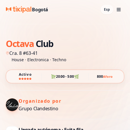
Bogotá
Esp
Octava
Club
Cra. 8 #63-41
House ·
Electronica ·
Techno
Activo
🌿
🌿
20:00 - 5:00
800
Aforo
Organizado por
Grupo Clandestino
Llegada autónoma · Evita fila