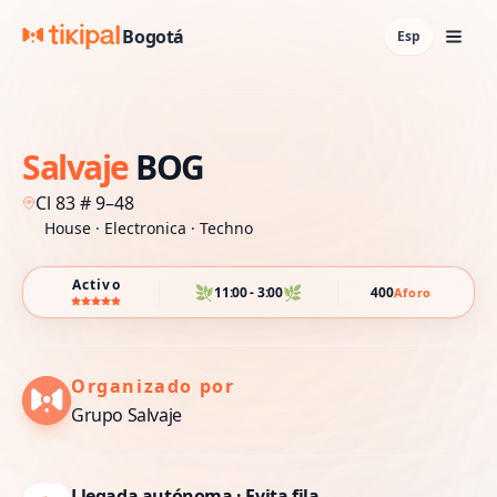
Bogotá
Esp
Salvaje
BOG
Cl 83 # 9–48
House ·
Electronica ·
Techno
Activo
🌿
🌿
11:00 - 3:00
400
Aforo
Organizado por
Grupo Salvaje
Llegada autónoma · Evita fila