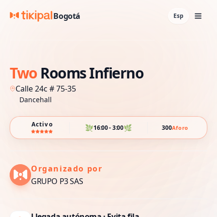
Bogotá
Esp
Two
Rooms
Infierno
Calle 24c # 75-35
Dancehall
Activo
🌿
🌿
16:00 - 3:00
300
Aforo
Organizado por
GRUPO P3 SAS
Llegada autónoma · Evita fila