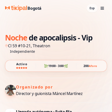
Bogotá
Esp
Noche
de
apocalipsis
-
Vip
Cl 59 #10-21, Theatron
Independiente
Activo
🌿
🌿
19:00 - 3:00
200
Aforo
Organizado por
Director y guionista Máncel Martínez
Llegada autónoma · Evita fila