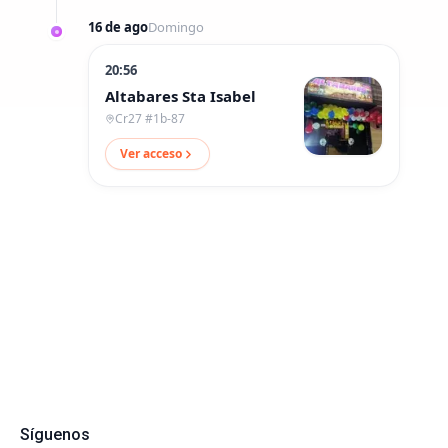
16 de ago
Domingo
20:56
Altabares Sta Isabel
Cr27 #1b-87
Ver acceso
Síguenos