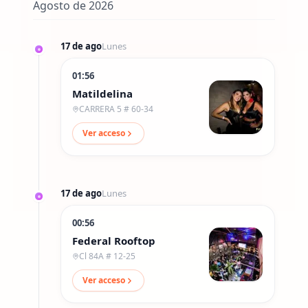
Agosto de 2026
17 de ago
Lunes
01:56
Matildelina
CARRERA 5 # 60-34
Ver acceso
17 de ago
Lunes
00:56
Federal Rooftop
Cl 84A # 12-25
Ver acceso