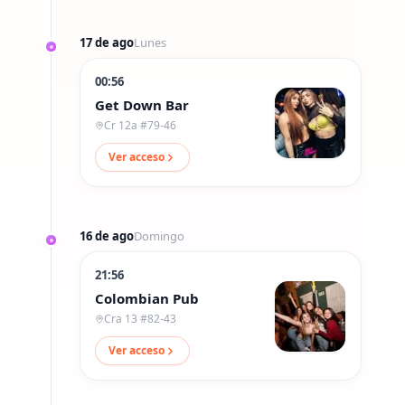
17 de ago
Lunes
00:56
Get Down Bar
Cr 12a #79-46
Ver acceso
16 de ago
Domingo
21:56
Colombian Pub
Cra 13 #82-43
Ver acceso